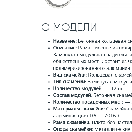
О МОДЕЛИ
Название:
Бетонная кольцевая с
Описание:
Рама-сиденье из полир
Замкнутая модульная радиальные
общественных мест. Состоит из ч
полимеризированного алюминия.
Вид скамейки:
Кольцевая скамей
Тип скамейки:
Замкнутая модуль
Количество модулей:
— 12 шт.
Состав модулей:
Бетонная скамей
Количество посадочных мест:
— 3
Материалы скамейки:
Cкамейка и
алюминия цвет RAL - 7016 )
Рама скамейки:
Плита без настил
Опора скамейки:
Металлические 