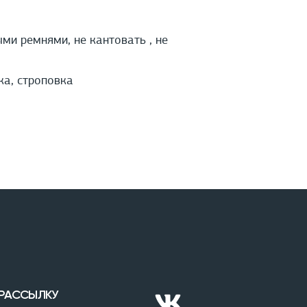
и ремнями, не кантовать , не
ка, строповка
 РАССЫЛКУ