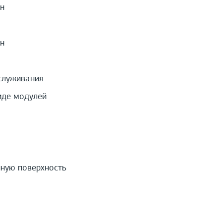
н
н
служивания
иде модулей
нную поверхность