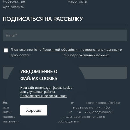
Набережные
Аэропорты
Арт-объекты
ПОДПИСАТЬСЯ НА РАССЫЛКУ
Я ознакомлен(а) с
Политикой обработки персональных данных
и
даю согласие на обработку моих персональных данных.
УВЕДОМЛЕНИЕ О
Подписаться
ФАЙЛАХ COOKIES
Наш сайт использует файлы cookie
для улучшения работы.
Пользовательское соглашение.
Все материалы сайта являются объектом авторского права. Любое
использование материалов сайта, кроме ссылок на них либо
Хорошо
цитирование с обязательной гиперссылкой на них, следующей
непосредственно до либо после цитаты, возможно только с
письменного разрешения правообладателя.