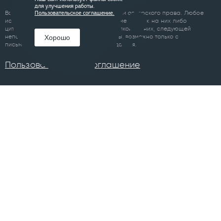
для улучшения работы.
Все материалы сайта являются объектом авторского права. Любое
Пользовательское соглашение.
использование материалов сайта, кроме ссылок на них либо
цитирование с обязательной гиперссылкой на них, следующей
непосредственно до либо после цитаты, возможно только с
Хорошо
письменного разрешения правообладателя.
Пользовательское соглашение
ПРОЕКТЫ
Челябинск
Курган
Санкт-Петербург
Суздаль
Тюмень
Ханты-Мансийск
Уфа
Череповец
Москва
Архангельск
Сочи
Братск
Екатеринбург
Всего в 74 городах
Магнитогорск