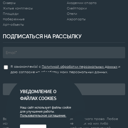
Скверы
Академии спорта
Жилые комплексы
Скейтпарки
Площади
Отели
Набережные
Аэропорты
Арт-объекты
ПОДПИСАТЬСЯ НА РАССЫЛКУ
Я ознакомлен(а) с
Политикой обработки персональных данных
и
даю согласие на обработку моих персональных данных.
Подписаться
УВЕДОМЛЕНИЕ О
ФАЙЛАХ COOKIES
Наш сайт использует файлы cookie
для улучшения работы.
Пользовательское соглашение.
Все материалы сайта являются объектом авторского права. Любое
использование материалов сайта, кроме ссылок на них либо
цитирование с обязательной гиперссылкой на них, следующей