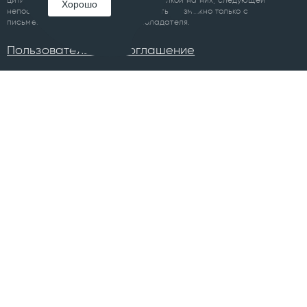
Хорошо
непосредственно до либо после цитаты, возможно только с
письменного разрешения правообладателя.
Пользовательское соглашение
ПРОЕКТЫ
Челябинск
Курган
Санкт-Петербург
Суздаль
Тюмень
Ханты-Мансийск
Уфа
Череповец
Москва
Архангельск
Сочи
Братск
Екатеринбург
Всего в 74 городах
Магнитогорск