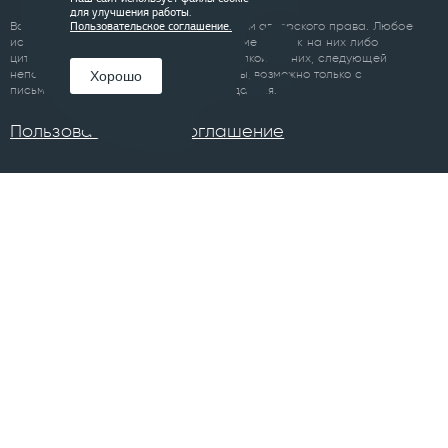
для улучшения работы.
Все материалы сайта являются объектом авторского права. Любое
Пользовательское соглашение.
использование материалов сайта, кроме ссылок на них либо
цитирование с обязательной гиперссылкой на них, следующей
непосредственно до либо после цитаты, возможно только с
Хорошо
письменного разрешения правообладателя.
Пользовательское соглашение
ПРОЕКТЫ
Челябинск
Курган
Санкт-Петербург
Суздаль
Тюмень
Ханты-Мансийск
Уфа
Череповец
Москва
Архангельск
Сочи
Братск
Екатеринбург
Всего в 74 городах
Магнитогорск