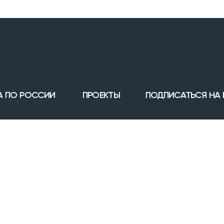
А ПО РОССИИ
ПРОЕКТЫ
ПОДПИСАТЬСЯ НА
905) 834-00-57
Челябинск
Санкт-Петербург
7 (351) 200-33-42
Тюмень
Я ознакомлен(а) с
Пол
Уфа
0.ru
персональных данны
Москва
моих персональных д
Сочи
Екатеринбург
Подписаться
Магнитогорск
Курган
Суздаль
Ханты-Мансийск
Бульвары