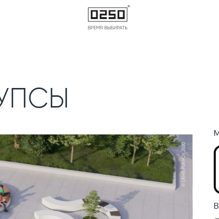
ПУПСЫ
М
В