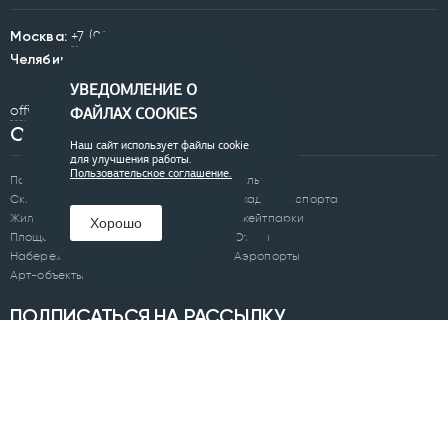
Москва:
+7 (905) 834-00-57
Челябинск:
+7 (351) 200-33-42
УВЕДОМЛЕНИЕ О
office@0250.ru
ФАЙЛАХ COOKIES
ОБЪЕКТЫ
Наш сайт использует файлы cookie
для улучшения работы.
Пользовательское соглашение.
Парки
Бульвары
Скверы
Академии спорта
Жилые комплексы
Скейтпарки
Хорошо
Площади
Отели
Набережные
Аэропорты
Арт-объекты
ПОДПИСАТЬСЯ НА РАССЫЛКУ
Я ознакомлен(а) с
Политикой обработки персональных данных
и
даю согласие на обработку моих персональных данных.